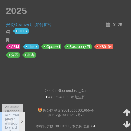
2025
安装Openwrt后如何扩容
01-25
Linux
ARM
Linux
Openwrt
Raspberry Pi
X86_64
分区
扩容
© 2025 StephenJose_Dai
Blog
Powered By 戴生辉
An audio
闽公网安备 35010202001655号
error has
occurred,
闽ICP备19002457号-1
player
will skip
本站到访数:
3011021
,
本页阅读量:
64
forward